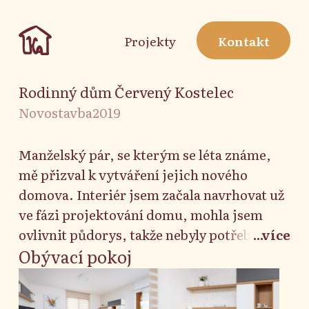
Projekty
Kontakt
Rodinný dům Červený Kostelec
Novostavba
2019
Manželský pár, se kterým se léta známe,
mě přizval k vytváření jejich nového
domova. Interiér jsem začala navrhovat už
ve fázi projektování domu, mohla jsem
ovlivnit půdorys, takže nebyly potřeba
...více
žádné dodatečné úpravy. Jelikož je
Obývací pokoj
majitelům blízký skandinávský styl,
navrhování se ubíralo tímto směrem.