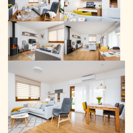
Veškerý nábytek jsem navrhla na míru. Na
výsledné podobě jsme se shodli, majitelé si
nechali poradit s výběrem podlah a dveří,
výběr doplňků jsme společně konzultovali.
Konečný výběr byl na nich, aby se v
interiéru dobře cítili.
Obytná plocha: 110 m2
Foto: Vojta Herout