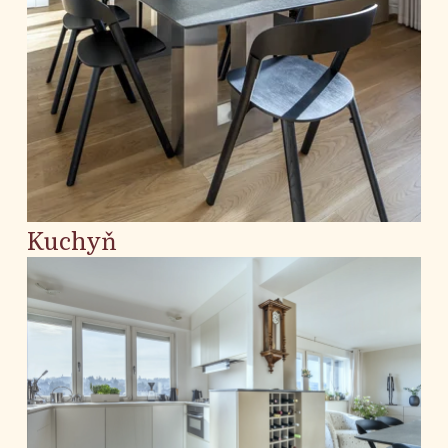
V předsíni byly zachovány některé původní
prvky. Nasvícení je zde řešeno tak, aby bylo
možné nasvítit obrazy, a zároveň
dostatečně osvětlit celou místnost.
Obytná plocha: cca 95 m2
Foto: Lukáš Hausenblas pro BYDLENÍ
Kuchyň