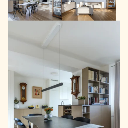
Na podlahu jsme zvolily třívrstvou masivní
dřevěnou olejovanou podlahu.
Další požadovanou úpravou bylo
zjednodušení přístupu do obytné části,
tedy redukce počtu dveří v předsíni.
Dispozice koupelny jsem mírně upravila,
došlo k propojení s bývalým samostatným
WC.
Kuchyň zůstala ve své původní poloze, ale
byla instalována úplně nová linka.
V ložnici zůstala dispozice stejná,
ozvláštňuje ji ale nová originální tapeta a
postel.
Z původního dětského pokoje vznikla
pracovna kombinovaná s hostinským
pokojem.