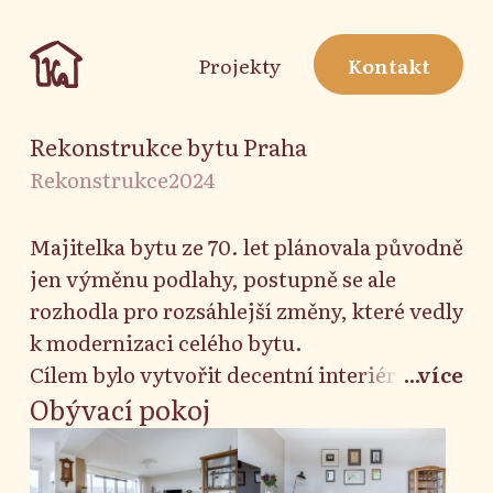
Projekty
Kontakt
Rekonstrukce bytu Praha
Rekonstrukce
2024
Majitelka bytu ze 70. let plánovala původně
jen výměnu podlahy, postupně se ale
rozhodla pro rozsáhlejší změny, které vedly
k modernizaci celého bytu.
Cílem bylo vytvořit decentní interiér,
...více
dosáhnout čistého a útulného dojmu bez
Obývací pokoj
zbytečného nábytku, a doplnit tak sbírku
obrazů a historických kousků majitelky.