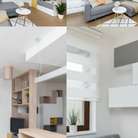
v OP.
: 102 m2
erout