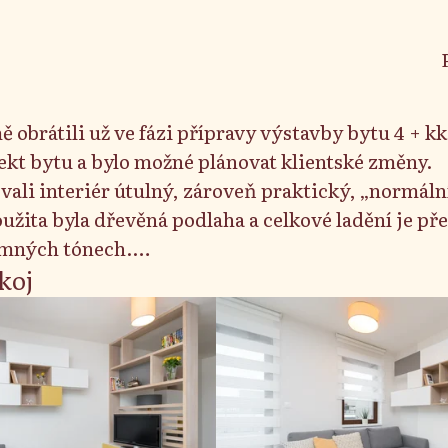
mě obrátili už ve fázi přípravy výstavby bytu 4 + kk
ekt bytu a bylo možné plánovat klientské změny.
vali interiér útulný, zároveň praktický, „normáln
Použita byla dřevěná podlaha a celkové ladění je př
emných tónech.
škem zřejmě byl obývací pokoj, který se po malé 
koj
prospěch kuchyně a OP, zmenšil a na šířku bylo k 
 cm. Z tohoto důvodu bylo vybráno poněkud netra
y s knihovnou a televizí kolmo uprostřed dlouhé
ho důvodu byla snaha stejným nábytkem propojit 
, kde se nachází další knihovna komoda ve stejn