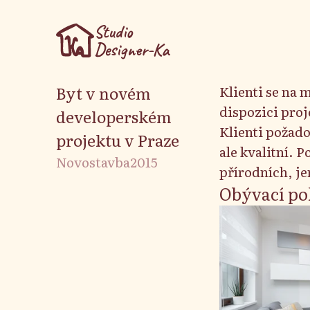
Studio
Designer-Ka
Byt v novém
Klienti se na 
dispozici proj
developerském
Klienti požado
projektu v Praze
ale kvalitní. 
Novostavba
2015
přírodních, j
Největším oří
Obývací po
dispozice v ne
pouze asi 260
umístění stěn
OP. Ze stejné
částí předsíně