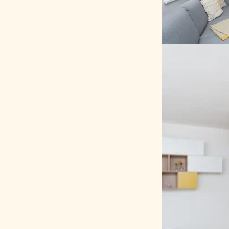
jako nábytek 
Obytná plocha
Foto: Vojta H